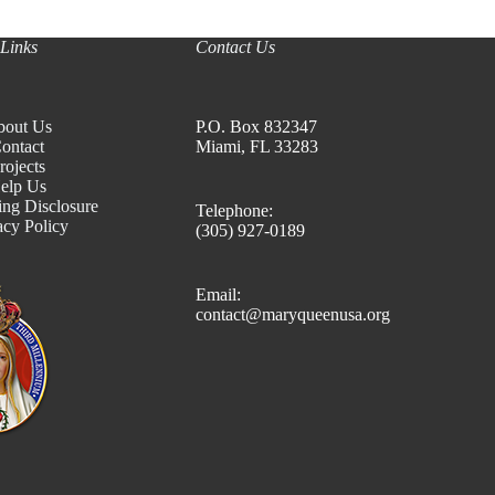
Links
Contact Us
bout Us
P.O. Box 832347
ontact
Miami, FL 33283
rojects
elp Us
ing Disclosure
Telephone:
acy Policy
(305) 927-0189
Email:
contact@maryqueenusa.org