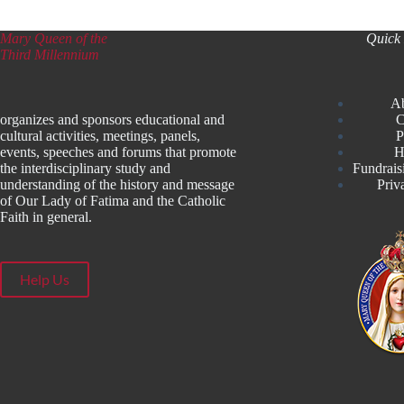
Mary Queen of the
Quick 
Third Millennium
A
organizes and sponsors educational and
C
cultural activities, meetings, panels,
P
events, speeches and forums that promote
H
the interdisciplinary study and
Fundrais
understanding of the history and message
Priv
of Our Lady of Fatima and the Catholic
Faith in general.
Help Us