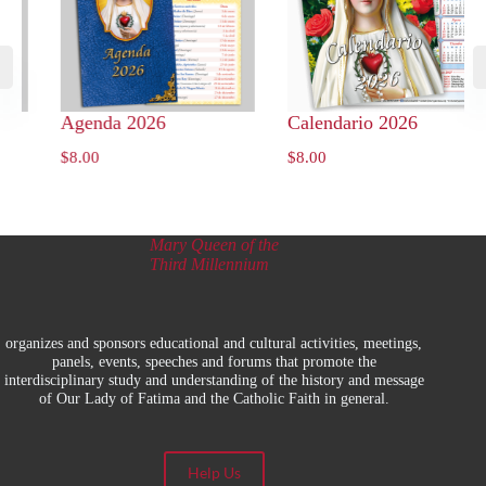
ra
Agenda 2026
Calendario 2026
$
8.00
$
8.00
Mary Queen of the
Third Millennium
organizes and sponsors educational and cultural activities, meetings,
panels, events, speeches and forums that promote the
interdisciplinary study and understanding of the history and message
of Our Lady of Fatima and the Catholic Faith in general.
Help Us